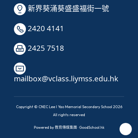
新界葵涌葵盛盛福街一號
2420 4141
2425 7518
mailbox@vclass.liymss.edu.hk
Copyright © CNEC Lee I Yao Memorial Secondary School 2026
All rights reserved
Powered by
教育傳媒集團
·
GoodSchool.hk