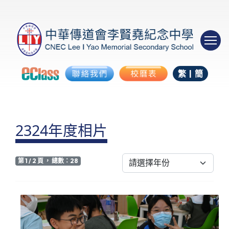
繁
|
簡
2324年度相片
第 1 / 2 頁 ， 總數：28