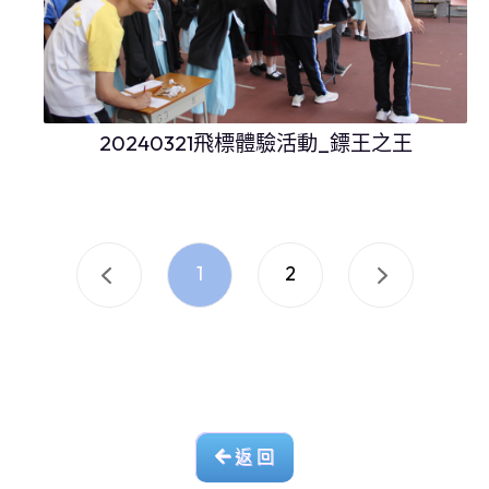
20240321飛標體驗活動_鏢王之王
1
2
返 回