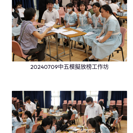
20240709中五模擬放榜工作坊