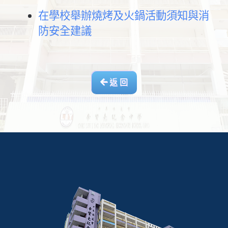
在學校舉辦燒烤及火鍋活動須知與消
防安全建議
返 回