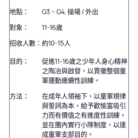
地點：
G3、G4, 操場 / 外出
對象：
11-16歲
招收人數：
約10-15人
目的：
促進11-16歲之少年人身心精神
之陶冶與啟發，以貫徹整個童
軍運動連續性訓練。
方法：
在成年人領袖下，以童軍規律
與誓詞為本，給予歡愉富吸引
力而有價值之有進度性訓練，
並在團內實行小隊制度，以達
成童軍支部目的。