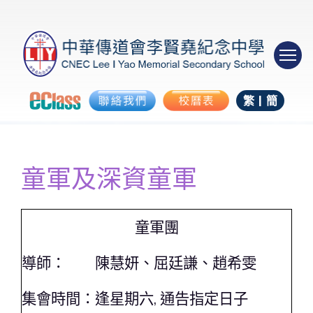
繁
|
簡
童軍及深資童軍
童軍團
導師：
陳慧妍、屈廷謙、趙希雯
集會時間：
逢星期六, 通告指定日子