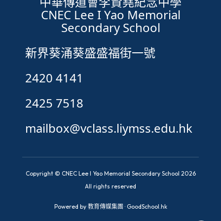
中華傳道會李賢堯紀念中學
CNEC Lee I Yao Memorial
Secondary School
新界葵涌葵盛盛福街一號
2420 4141
2425 7518
mailbox@vclass.liymss.edu.hk
Copyright © CNEC Lee I Yao Memorial Secondary School 2026
All rights reserved
Powered by
教育傳媒集團
·
GoodSchool.hk